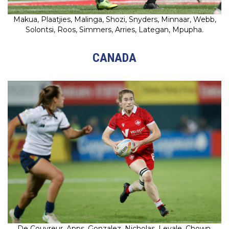
Makua, Plaatjies, Malinga, Shozi, Snyders, Minnaar, Webb,
Solontsi, Roos, Simmers, Arries, Lategan, Mpupha.
CANADA
De Couvreur, Apps, Gonzalez, Nicholas, Levale, Chown,