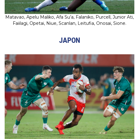
Matavao, Apelu Maliko, Afa Su’a, Falaniko, Purcell, Junior Ati,
Faiilagi, Opetai, Niue, Scanlan, Leitufia, Onosai, Sione.
JAPON