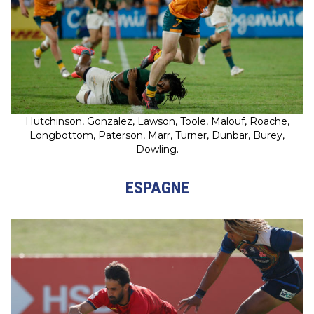
Hutchinson, Gonzalez, Lawson, Toole, Malouf, Roache,
Longbottom, Paterson, Marr, Turner, Dunbar, Burey,
Dowling.
ESPAGNE