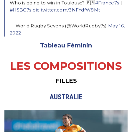
Who is going to win in Toulouse? 🇫🇷
#France7s
|
#HSBC7s
pic.twitter.com/3NFYdfW8Mt
— World Rugby Sevens (@WorldRugby7s)
May 16,
2022
Tableau Féminin
LES COMPOSITIONS
FILLES
AUSTRALIE