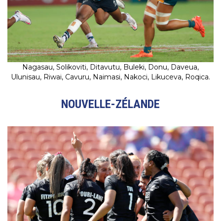
Nagasau, Solikoviti, Ditavutu, Buleki, Donu, Daveua,
Ulunisau, Riwai, Cavuru, Naimasi, Nakoci, Likuceva, Roqica.
NOUVELLE-ZÉLANDE