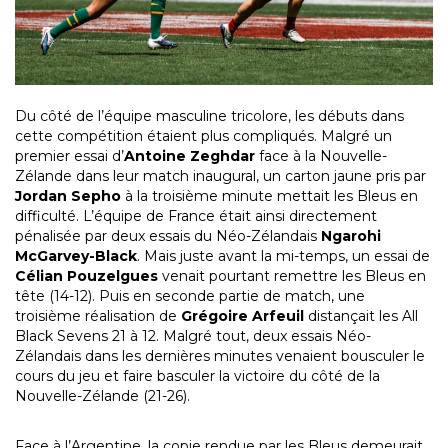
Du côté de l’équipe masculine tricolore, les débuts dans
cette compétition étaient plus compliqués. Malgré un
premier essai d’
Antoine Zeghdar
face à la Nouvelle-
Zélande dans leur match inaugural, un carton jaune pris par
Jordan Sepho
à la troisième minute mettait les Bleus en
difficulté. L’équipe de France était ainsi directement
pénalisée par deux essais du Néo-Zélandais
Ngarohi
McGarvey-Black
. Mais juste avant la mi-temps, un essai de
Célian Pouzelgues
venait pourtant remettre les Bleus en
tête (14-12). Puis en seconde partie de match, une
troisième réalisation de
Grégoire Arfeuil
distançait les All
Black Sevens 21 à 12. Malgré tout, deux essais Néo-
Zélandais dans les dernières minutes venaient bousculer le
cours du jeu et faire basculer la victoire du côté de la
Nouvelle-Zélande (21-26).
Face à l’Argentine, la copie rendue par les Bleus demeurait