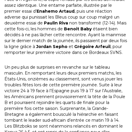
assez identique. Une entame parfaite, illustrée par le
premier essai d’
Enahemo Artaud
, puis une réaction
adverse qui punissait les Bleus coup sur coup malgré un
deuxième essai de
Paulin Riva
non transformé (12-14). Mais
cette fois-ci, les hommes de
Benoit Baby
étaient bien
décidés à ne pas lâcher cette rencontre. Ayant la mainmise
sur le dernier match de la journée, ils passaient par deux fois
la ligne grâce à
Jordan Sepho
et
Grégoire Arfeuil
, pour
remporter leur première victoire dans ce Bordeaux SVNS.
Un peu plus de surprises en revanche sur le tableau
masculin. En remportant leurs deux premiers matchs, les
États-Unis, onzièmes au classement, sont venus jouer les
troubles fêtes lors de cette première journée. Suite à leur
victoire 24 à 19 face à l’Espagne puis 19 à 17 sur l’Australie,
les Américains prennent provisoirement la tête de la Poule
B et pourraient rejoindre les quarts de finale pour la
première fois cette saison. Surprenante, la Grande-
Bretagne a également bousculé la hiérarchie en faisant
tombant le leader sud-africain d’entrée ce matin 19 à 14.
Les Blitzboks se sont néanmoins relancés en dominant le
Kenya 26 à 5, et ont repris de la confiance pour aller