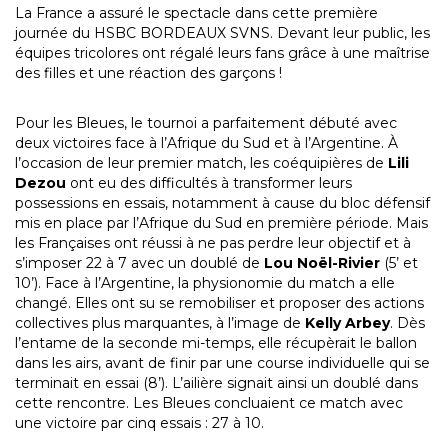
La France a assuré le spectacle dans cette première
journée du HSBC BORDEAUX SVNS. Devant leur public, les
équipes tricolores ont régalé leurs fans grâce à une maîtrise
des filles et une réaction des garçons !
Pour les Bleues, le tournoi a parfaitement débuté avec
deux victoires face à l’Afrique du Sud et à l’Argentine. À
l’occasion de leur premier match, les coéquipières de
Lili
Dezou
ont eu des difficultés à transformer leurs
possessions en essais, notamment à cause du bloc défensif
mis en place par l’Afrique du Sud en première période. Mais
les Françaises ont réussi à ne pas perdre leur objectif et à
s’imposer 22 à 7 avec un doublé de
Lou Noël-Rivier
(5’ et
10’). Face à l’Argentine, la physionomie du match a elle
changé. Elles ont su se remobiliser et proposer des actions
collectives plus marquantes, à l’image de
Kelly Arbey
. Dès
l’entame de la seconde mi-temps, elle récupèrait le ballon
dans les airs, avant de finir par une course individuelle qui se
terminait en essai (8’). L’ailière signait ainsi un doublé dans
cette rencontre. Les Bleues concluaient ce match avec
une victoire par cinq essais : 27 à 10.