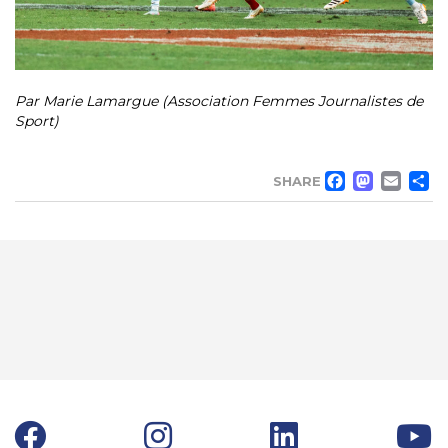
Par Marie Lamargue (Association Femmes Journalistes de
Sport)
FACE
MA
EM
SHARE