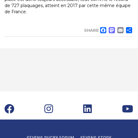
de 727 plaquages, atteint en 2017 par cette même équipe
de France.
FACE
MA
EM
SHARE