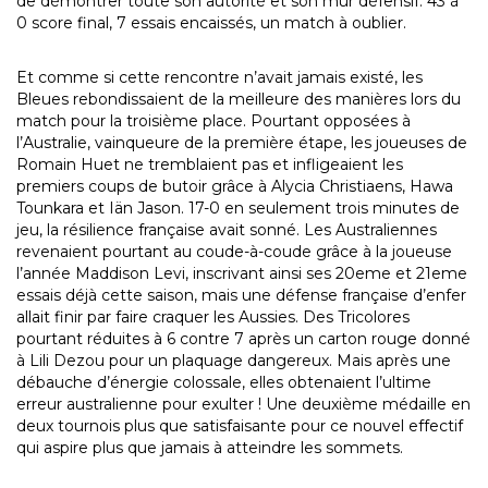
de démontrer toute son autorité et son mur défensif. 43 à
0 score final, 7 essais encaissés, un match à oublier.
Et comme si cette rencontre n’avait jamais existé, les
Bleues rebondissaient de la meilleure des manières lors du
match pour la troisième place. Pourtant opposées à
l’Australie, vainqueure de la première étape, les joueuses de
Romain Huet ne tremblaient pas et infligeaient les
premiers coups de butoir grâce à Alycia Christiaens, Hawa
Tounkara et Iän Jason. 17-0 en seulement trois minutes de
jeu, la résilience française avait sonné. Les Australiennes
revenaient pourtant au coude-à-coude grâce à la joueuse
l’année Maddison Levi, inscrivant ainsi ses 20eme et 21eme
essais déjà cette saison, mais une défense française d’enfer
allait finir par faire craquer les Aussies. Des Tricolores
pourtant réduites à 6 contre 7 après un carton rouge donné
à Lili Dezou pour un plaquage dangereux. Mais après une
débauche d’énergie colossale, elles obtenaient l’ultime
erreur australienne pour exulter ! Une deuxième médaille en
deux tournois plus que satisfaisante pour ce nouvel effectif
qui aspire plus que jamais à atteindre les sommets.