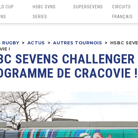
LD CUP
HSBC SVNS
SUPERSEVENS
CIRCUITS
ENS
SERIES
FRANÇAIS
S RUGBY
>
ACTUS
>
AUTRES TOURNOIS
>
HSBC SEVE
IE !
BC SEVENS CHALLENGER 2
OGRAMME DE CRACOVIE !