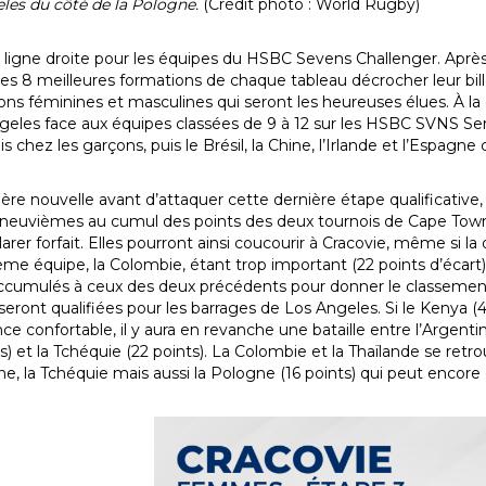
les du côté de la Pologne.
(Crédit photo : World Rugby)
 ligne droite pour les équipes du HSBC Sevens Challenger. Aprè
 les 8 meilleures formations de chaque tableau décrocher leur bi
ions féminines et masculines qui seront les heureuses élues. À la
geles face aux équipes classées de 9 à 12 sur les HSBC SVNS Series
s chez les garçons, puis le Brésil, la Chine, l’Irlande et l’Espagne c
ère nouvelle avant d’attaquer cette dernière étape qualificative,
neuvièmes au cumul des points des deux tournois de Cape Town
arer forfait. Elles pourront ainsi coucourir à Cracovie, même si la 
ième équipe, la Colombie, étant trop important (22 points d’écart)
ccumulés à ceux des deux précédents pour donner le classement fin
seront qualifiées pour les barrages de Los Angeles. Si le Kenya (4
e confortable, il y aura en revanche une bataille entre l’Argentin
ts) et la Tchéquie (22 points). La Colombie et la Thaïlande se re
ine, la Tchéquie mais aussi la Pologne (16 points) qui peut encore