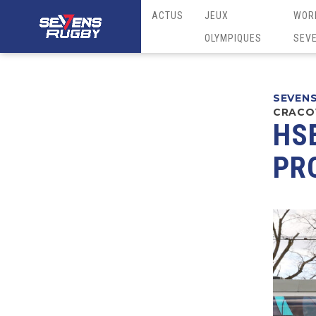
ACTUS
JEUX
WOR
OLYMPIQUES
SEV
SEVEN
CRACOV
HS
PR