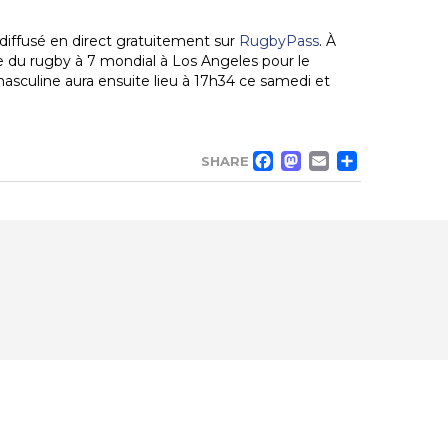
a diffusé en direct gratuitement sur
RugbyPass
. À
lite du rugby à 7 mondial à Los Angeles pour le
asculine aura ensuite lieu à 17h34 ce samedi et
FACEBOO
MASTO
EMAIL
PAR
SHARE