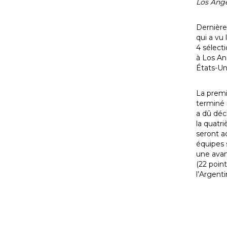
Los Ange
Dernière
qui a vu
4 sélect
à Los An
États-Uni
La premi
terminé 
a dû décl
la quatr
seront a
équipes 
une avanc
(22 poin
l’Argent