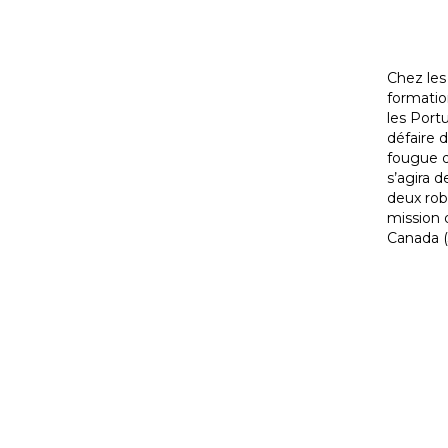
Chez les
formatio
les Portu
défaire 
fougue d
s’agira 
deux rob
mission d
Canada (