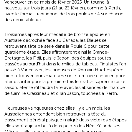
Vancouver en ce mois de février 2025. Un tournoi à
nouveau sur trois jours (21 au 23 février), comme à Perth,
avec le format traditionnel de trois poules de 4 sur chacun
des deux tableaux.
Troisièmes après leur médaille de bronze épique en
Australie décrochée face au Canada, les Bleues se
retrouvent tête de série dans la Poule C pour cette
quatrième étape. Elles affronteront ainsi la Grande-
Bretagne, les Fidji, puis le Japon, des équipes toutes
classées aujourd’hui dans le milieu de tableau. Finalistes l’an
passé à Vancouver, les joueuses de Romain Huet espèrent
bien retrouver leurs marques sur le territoire canadien pour
aller disputer pour la première fois le match suprême cette
saison. Même s’il faudra faire avec les absences de marque
de Camille Grassineau et d’Iän Jason, touchées à Perth.
Heureuses vainqueures chez elles il y a un mois, les
Australiennes entendent bien retrouver la tête du
classement général puisque malgré deux victoires d’étapes,
elles sont aujourd’hui à deux points des Néo-Zélandaises.
Même si elles devront concourir sans leur « serial