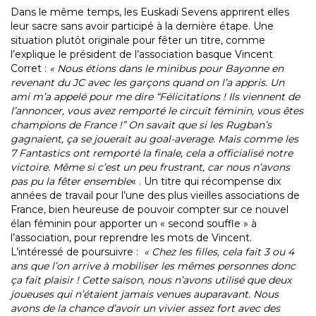
Dans le même temps, les Euskadi Sevens apprirent elles
leur sacre sans avoir participé à la dernière étape. Une
situation plutôt originale pour fêter un titre, comme
l’explique le président de l’association basque Vincent
Corret :
« Nous étions dans le minibus pour Bayonne en
revenant du JC avec les garçons quand on l’a appris. Un
ami m’a appelé pour me dire “Félicitations ! Ils viennent de
l’annoncer, vous avez remporté le circuit féminin, vous êtes
champions de France !” On savait que si les Rugban’s
gagnaient, ça se jouerait au goal-average. Mais comme les
7 Fantastics ont remporté la finale, cela a officialisé notre
victoire. Même si c’est un peu frustrant, car nous n’avons
pas pu la fêter ensemble
« . Un titre qui récompense dix
années de travail pour l’une des plus vieilles associations de
France, bien heureuse de pouvoir compter sur ce nouvel
élan féminin pour apporter un « second souffle » à
l’association, pour reprendre les mots de Vincent.
L’intéressé de poursuivre :
« Chez les filles, cela fait 3 ou 4
ans que l’on arrive à mobiliser les mêmes personnes donc
ça fait plaisir ! Cette saison, nous n’avons utilisé que deux
joueuses qui n’étaient jamais venues auparavant. Nous
avons de la chance d’avoir un vivier assez fort avec des