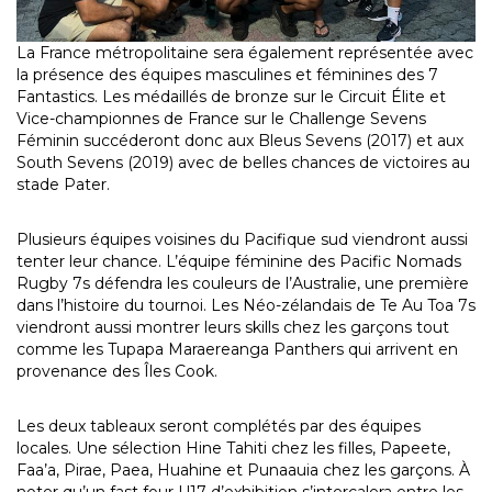
La France métropolitaine sera également représentée avec
la présence des équipes masculines et féminines des 7
Fantastics. Les médaillés de bronze sur le Circuit Élite et
Vice-championnes de France sur le Challenge Sevens
Féminin succéderont donc aux Bleus Sevens (2017) et aux
South Sevens (2019) avec de belles chances de victoires au
stade Pater.
Plusieurs équipes voisines du Pacifique sud viendront aussi
tenter leur chance. L’équipe féminine des Pacific Nomads
Rugby 7s défendra les couleurs de l’Australie, une première
dans l’histoire du tournoi. Les Néo-zélandais de Te Au Toa 7s
viendront aussi montrer leurs skills chez les garçons tout
comme les Tupapa Maraereanga Panthers qui arrivent en
provenance des Îles Cook.
Les deux tableaux seront complétés par des équipes
locales. Une sélection Hine Tahiti chez les filles, Papeete,
Faa’a, Pirae, Paea, Huahine et Punaauia chez les garçons. À
noter qu’un fast four U17 d’exhibition s’intercalera entre les