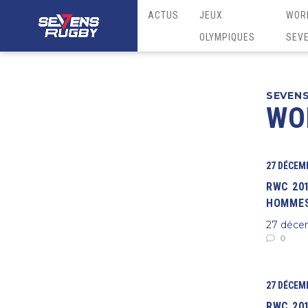
ACTUS
JEUX
WOR
OLYMPIQUES
SEV
SEVEN
WO
27 DÉCEM
RWC 20
HOMMES
27 déce
0
27 DÉCEM
RWC 20