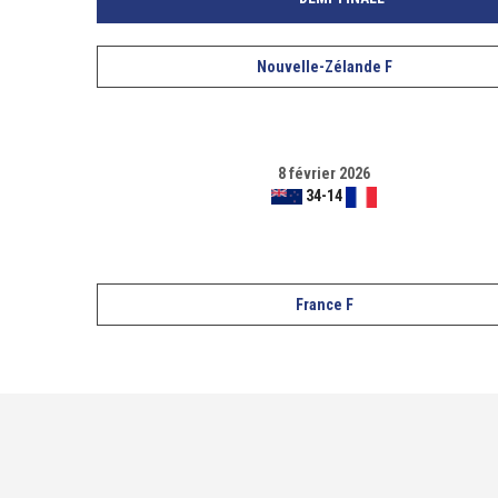
Nouvelle-Zélande F
8 février 2026
34
-
14
France F