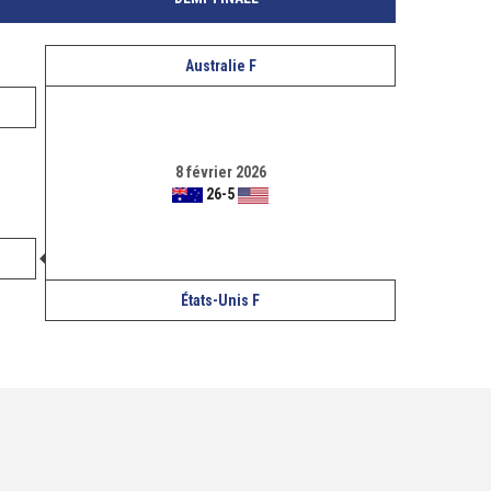
Australie F
8 février 2026
26
-
5
États-Unis F