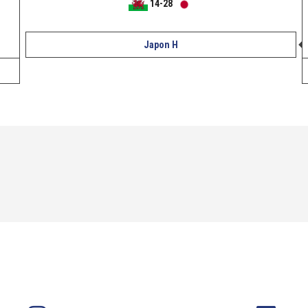
14
-
28
Japon H