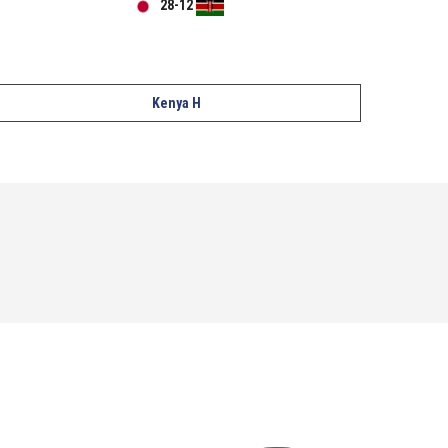
28
-
12
Kenya H