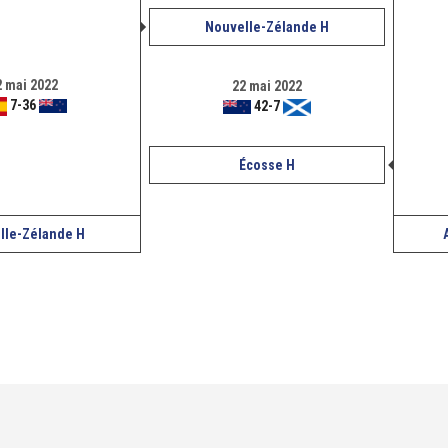
Nouvelle-Zélande H
2 mai 2022
22 mai 2022
7
-
36
42
-
7
Écosse H
lle-Zélande H