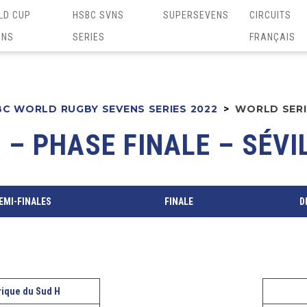
LD CUP
HSBC SVNS
SUPERSEVENS
CIRCUITS
ENS
SERIES
FRANÇAIS
C WORLD RUGBY SEVENS SERIES 2022
>
WORLD SERIE
 – PHASE FINALE – SÉV
EMI-FINALES
FINALE
D
rique du Sud H