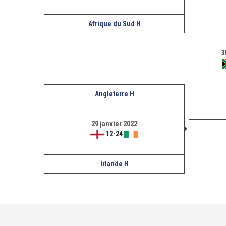
Afrique du Sud H
3
Angleterre H
29 janvier 2022
12
-
24
Irlande H