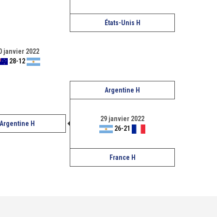
États-Unis H
0 janvier 2022
28
-
12
Argentine H
29 janvier 2022
Argentine H
26
-
21
France H