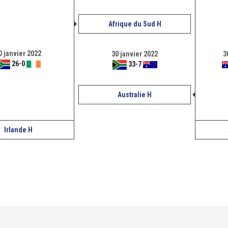
Afrique du Sud H
0 janvier 2022
30 janvier 2022
3
26
-
0
33
-
7
Australie H
Irlande H