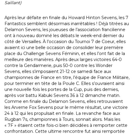
Saillant)
Après leur défaite en finale du Howard Hinton Sevens, les 7
Fantastics semblent désormais inarrêtables ! Déjà titrées au
Delamon Sevens, les joueuses de l’association francilienne
ont à nouveau dominé les débats le week-end dernier du
côté de Versailles. À l’occasion du Tournoi 7 de Coeur, elles
avaient ici une belle occasion de consolider leur première
place du Challenge Sevens Féminin, et elles l’ont fait de la
meilleure des manières. Après deux larges victoires 64-0
contre la Gendarmerie, puis 50-0 contre les Wonder
Sevens, elles s’imposaient 21-12 ce samedi face aux
championnes de France en titre, l’équipe de France Militaire,
pour terminer en tête de la Poule C. Elles s’ouvraient ainsi
une nouvelle fois les portes de la Cup, puis des demies,
après voir battu Kabuki Sevens 36 à 12 dimanche matin.
Comme en finale du Delamon Sevens, elles retrouvaient
les Arverne Fox Sevens pour le même résultat, une victoire
24 à 12 qui les propulsait en finale. La revanche face aux
Rugban 7s, championnes à Tours, sonnait alors. Mais les
« 7F » étaient cette fois-ci bien décidées à remporter cette
confrontation. Cette ultime rencontre fut ainsi remportée