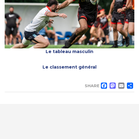
Le tableau masculin
Le classement général
FACE
MA
EM
SHARE