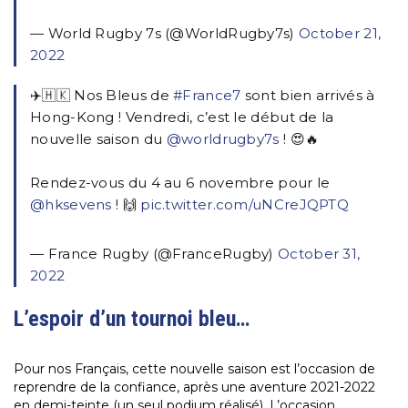
— World Rugby 7s (@WorldRugby7s)
October 21,
2022
✈️🇭🇰 Nos Bleus de
#France7
sont bien arrivés à
Hong-Kong ! Vendredi, c’est le début de la
nouvelle saison du
@worldrugby7s
! 😍🔥
Rendez-vous du 4 au 6 novembre pour le
@hksevens
! 🙌
pic.twitter.com/uNCreJQPTQ
— France Rugby (@FranceRugby)
October 31,
2022
L’espoir d’un tournoi bleu…
Pour nos Français, cette nouvelle saison est l’occasion de
reprendre de la confiance, après une aventure 2021-2022
en demi-teinte (un seul podium réalisé). L’occasion