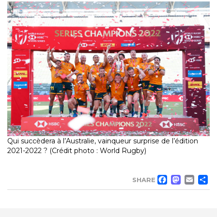
Qui succèdera à l’Australie, vainqueur surprise de l’édition
2021-2022 ? (Crédit photo : World Rugby)
FACE
MA
EM
SHARE