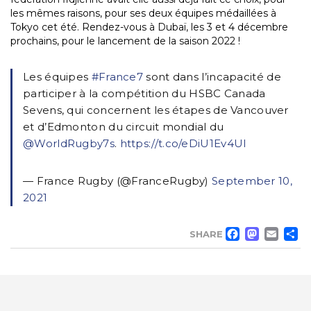
les mêmes raisons, pour ses deux équipes médaillées à
Tokyo cet été. Rendez-vous à Dubaï, les 3 et 4 décembre
prochains, pour le lancement de la saison 2022 !
Les équipes
#France7
sont dans l’incapacité de
participer à la compétition du HSBC Canada
Sevens, qui concernent les étapes de Vancouver
et d’Edmonton du circuit mondial du
@WorldRugby7s
.
https://t.co/eDiU1Ev4UI
— France Rugby (@FranceRugby)
September 10,
2021
FACE
MA
EM
SHARE