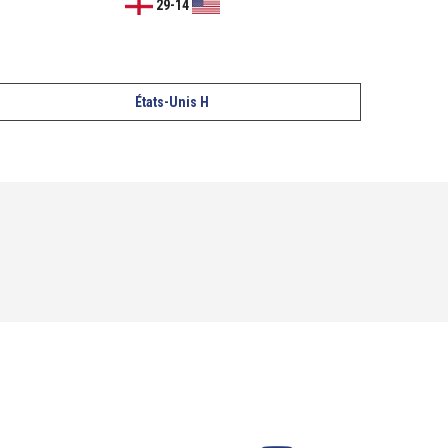
29
-
14
États-Unis H