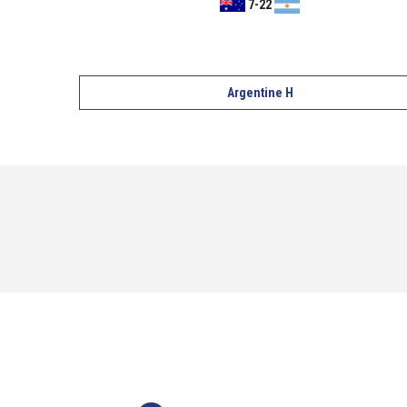
7
-
22
Argentine H