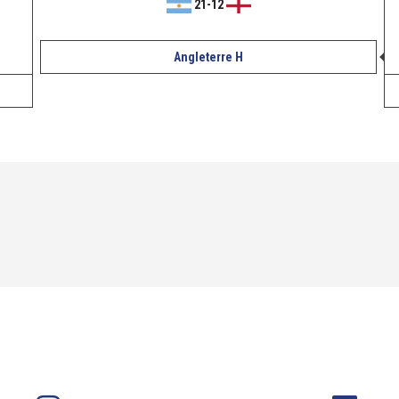
21
-
12
Angleterre H